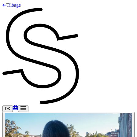
Tilbage
DK