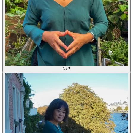
6
/
7