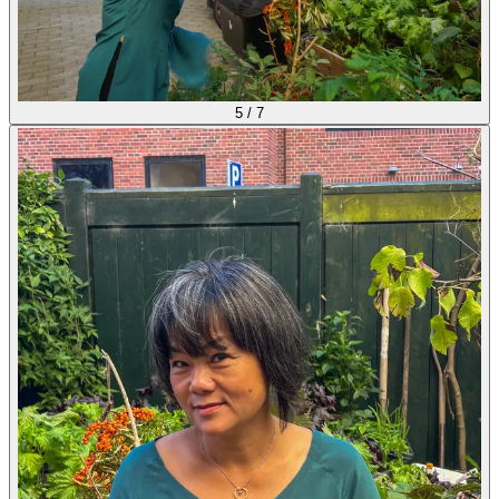
5
/
7