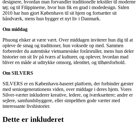
designere, hvordan man forvandler traditionelle tekstiler til moderne
tøj; og til Filippinerne, hvor hun fik en grad i modedesign. Siden
2010 har hun gjort København til sit hjem og fortsætter sit
håndværk, mens hun bygger et nyt liv i Danmark.
Om middag
Phuong elsker at være vært. Over middagen inviterer hun dig til at
opleve de smag og traditioner, hun voksede op med. Sammen
forbereder du autentiske vietnamesiske forårsruller, mens hun deler
historier om sit liv på tværs af kulturer, og oplever, hvordan mad
bliver en måde at udtrykke omsorg, identitet, og tilhørsforhold.
Om SILVERS
SILVERS er en København-baseret platform, der forbinder gæster
med seniorgenerationens viden, over middage i deres hjem. Vores
Silver-værter inkluderer kreative, ledere, og iværksættere; andre er
sejlere, samfundsbyggere, eller simpelthen gode værter med
interessante livshistorier.
Dette er inkluderet