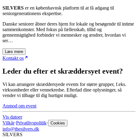
SILVERS
er en københavnsk platform til at få adgang til
seniorgenerationens ekspertise.
Danske seniorer åbner deres hjem for lokale og besøgende til intime
sammenkomster. Med fokus på fællesskab, tillid og
gennemsigtighed forbinder vi mennesker og ændrer, hvordan vi
ser…
Læs mere
Kontakt os
Leder du efter et skræddersyet event?
Vi kan arrangere skræddersyede events for større grupper, f.eks.
virksomheder eller vennekredse. Efterlad dine oplysninger, så
vender vi tilbage til dig hurtigst muligt.
Anmod om event
Vis datoer
Vilkår
·
Privatlivspolitik
·
Cookies
info@thesilvers.dk
SILVERS