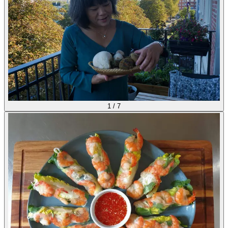
1
/
7