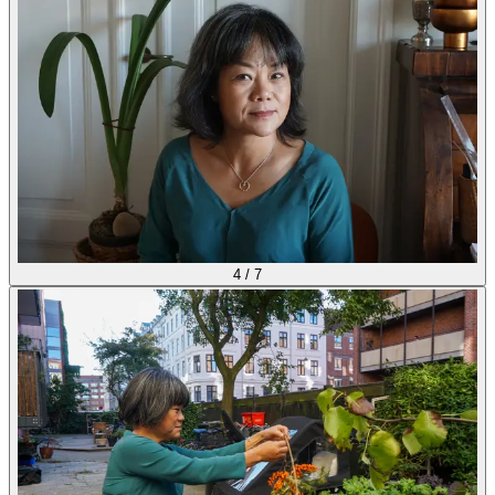
4
/
7