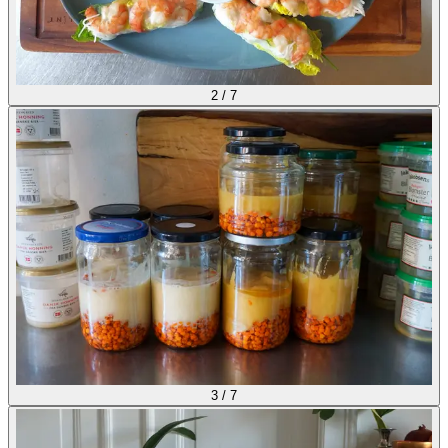
2
/
7
3
/
7