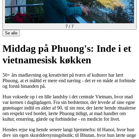
7
/
7
Se alle
Middag på Phuong's: Inde i et
vietnamesisk køkken
50+ års madlavning og kreativitet på tværs af kulturer har lært
Phuong, at et måltid er mere end næring - det er en måde at forbinde
og forstå hinanden på.
Hun voksede op i en lille landsby i det centrale Vietnam, hvor mad
var kernen i dagligdagen. Fra sin bedstemor, der levede af sine egne
grøntsager indtil en alder af 90, til sin mor, der lærte hende ritualerne
om respekt ved bordet, lærte Phuong tidligt, at mad handler om
kultur, ernæring, glæde og forbindelse - en medicin for livet.
Hendes rejse tog hende senere langt hjemmefra: til Hanoi, hvor hun
drev sin egen skræddersyningsbutik; til Bhutan, hvor hun lærte unge