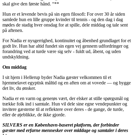
skal give den første hånd. “**
Hun er et levende bevis på sin egen filosofi: For over 30 år siden
samlede hun en lille gruppe kvinder til tennis - og den dag i dag
mødes de stadig hver onsdag for at spille, dele middag og tale sent
på aftenen.
For Nadia er nysgerrighed, kontinuitet og åbenhed grundlaget for et
godt liv. Hun har altid fundet sin egen vej gennem udfordringer og
forandring ved at turde være sig selv - fuldt ud, åbent, og uden
undskyldning.
Om middag
I sit hjem i Hellerup byder Nadia gæster velkommen til et
hjemmelavet egyptisk måltid og en aften om at vovede — og bygge
det liv, du ønsker.
Nadia er en varm og generøs vært, der elsker at stille spørgsmål og
trække folk ind i samtale. Hun vil dele sine egne vendepunkter og
invitere gæsterne til at reflektere over deres - de gange, de turde,
eller de øjeblikke, de ikke gjorde.
SILVERS er en København-baseret platform, der forbinder
gæster med erfarne mennesker over middage og samtaler i deres