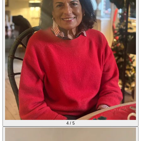
4
/
5