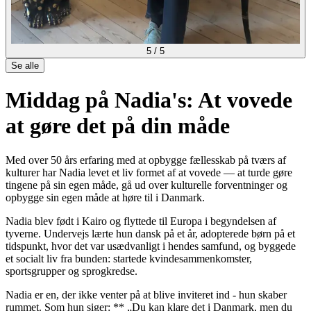
5
/
5
Se alle
Middag på Nadia's: At vovede
at gøre det på din måde
Med over 50 års erfaring med at opbygge fællesskab på tværs af
kulturer har Nadia levet et liv formet af at vovede — at turde gøre
tingene på sin egen måde, gå ud over kulturelle forventninger og
opbygge sin egen måde at høre til i Danmark.
Nadia blev født i Kairo og flyttede til Europa i begyndelsen af
tyverne. Undervejs lærte hun dansk på et år, adopterede børn på et
tidspunkt, hvor det var usædvanligt i hendes samfund, og byggede
et socialt liv fra bunden: startede kvindesammenkomster,
sportsgrupper og sprogkredse.
Nadia er en, der ikke venter på at blive inviteret ind - hun skaber
rummet. Som hun siger: ** „Du kan klare det i Danmark, men du