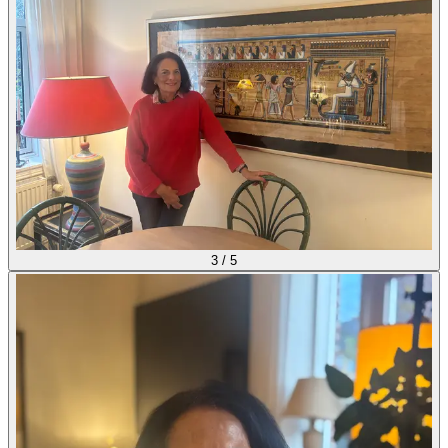
3
/
5