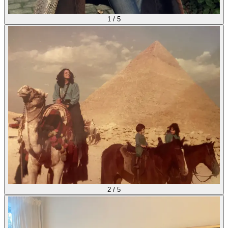
1
/
5
2
/
5