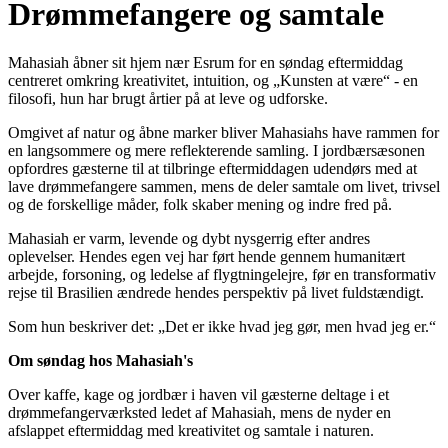
Drømmefangere og samtale
Mahasiah åbner sit hjem nær Esrum for en søndag eftermiddag
centreret omkring kreativitet, intuition, og „Kunsten at være“ - en
filosofi, hun har brugt årtier på at leve og udforske.
Omgivet af natur og åbne marker bliver Mahasiahs have rammen for
en langsommere og mere reflekterende samling. I jordbærsæsonen
opfordres gæsterne til at tilbringe eftermiddagen udendørs med at
lave drømmefangere sammen, mens de deler samtale om livet, trivsel
og de forskellige måder, folk skaber mening og indre fred på.
Mahasiah er varm, levende og dybt nysgerrig efter andres
oplevelser. Hendes egen vej har ført hende gennem humanitært
arbejde, forsoning, og ledelse af flygtningelejre, før en transformativ
rejse til Brasilien ændrede hendes perspektiv på livet fuldstændigt.
Som hun beskriver det: „Det er ikke hvad jeg gør, men hvad jeg er.“
Om søndag hos Mahasiah's
Over kaffe, kage og jordbær i haven vil gæsterne deltage i et
drømmefangerværksted ledet af Mahasiah, mens de nyder en
afslappet eftermiddag med kreativitet og samtale i naturen.