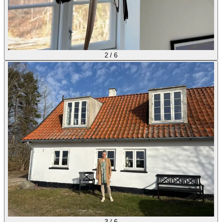
2
/
6
3
/
6