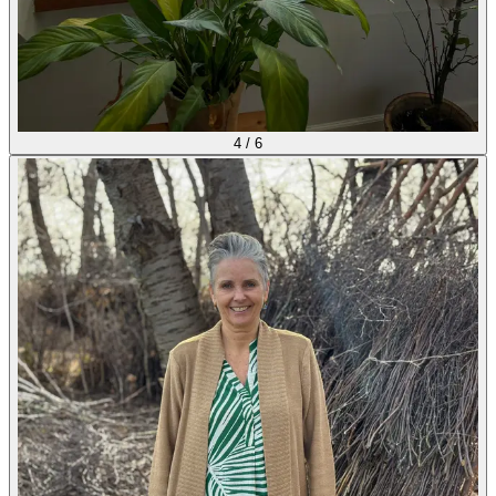
4
/
6