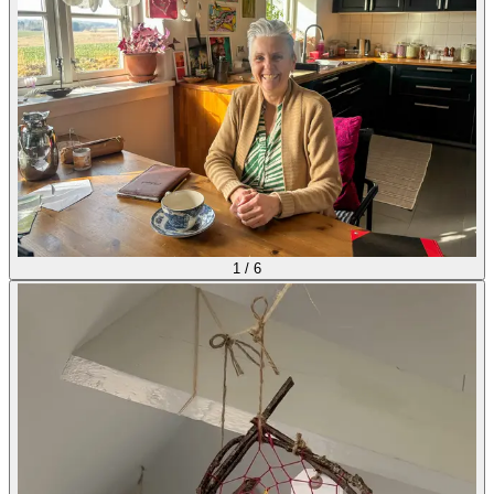
1
/
6