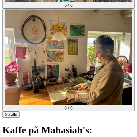
5
/
6
6
/
6
Se alle
Kaffe på Mahasiah's: