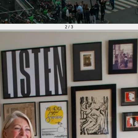
2
/
3