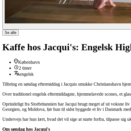
Se alle
Kaffe hos Jacqui's: Engelsk Hig
København
2 timer
engelsk
Tilbring en søndag eftermiddag i Jacquis smukke Christianshavn hjem
Over traditionel engelsk eftermiddagste, hjemmelavede scones, et glas bo
Oprindeligt fra Storbritannien har Jacqui brugt meget af sit voksne li
Georgien, og Moldova, før hun til sidst byggede et liv i Danmark me
Undervejs har hun lært, hvad det vil sige at starte forfra, tilpasse sig
Om søndag hos Jacqui's