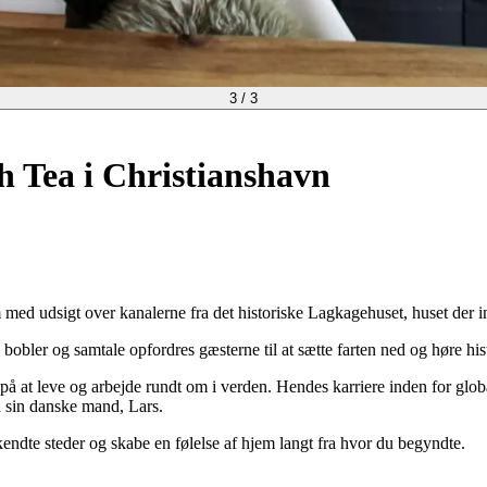
3
/
3
h Tea i Christianshavn
 med udsigt over kanalerne fra det historiske Lagkagehuset, huset der
bler og samtale opfordres gæsterne til at sætte farten ned og høre histor
v på at leve og arbejde rundt om i verden. Hendes karriere inden for gl
d sin danske mand, Lars.
 ukendte steder og skabe en følelse af hjem langt fra hvor du begyndte.