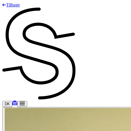
Tilbage
DK