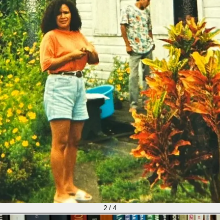
2
/
4