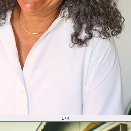
1
/
4