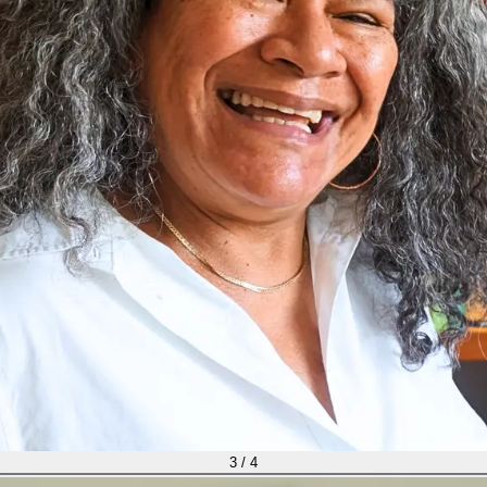
3
/
4