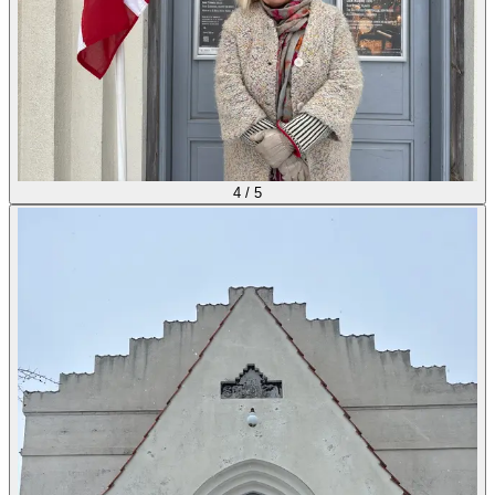
4
/
5