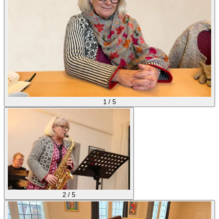
1
/
5
2
/
5