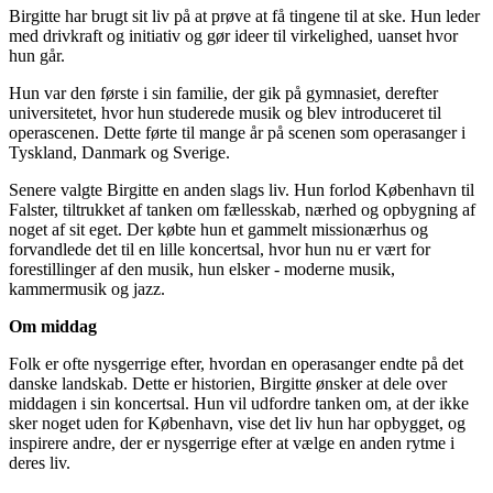
Birgitte har brugt sit liv på at prøve at få tingene til at ske. Hun leder
med drivkraft og initiativ og gør ideer til virkelighed, uanset hvor
hun går.
Hun var den første i sin familie, der gik på gymnasiet, derefter
universitetet, hvor hun studerede musik og blev introduceret til
operascenen. Dette førte til mange år på scenen som operasanger i
Tyskland, Danmark og Sverige.
Senere valgte Birgitte en anden slags liv. Hun forlod København til
Falster, tiltrukket af tanken om fællesskab, nærhed og opbygning af
noget af sit eget. Der købte hun et gammelt missionærhus og
forvandlede det til en lille koncertsal, hvor hun nu er vært for
forestillinger af den musik, hun elsker - moderne musik,
kammermusik og jazz.
Om middag
Folk er ofte nysgerrige efter, hvordan en operasanger endte på det
danske landskab. Dette er historien, Birgitte ønsker at dele over
middagen i sin koncertsal. Hun vil udfordre tanken om, at der ikke
sker noget uden for København, vise det liv hun har opbygget, og
inspirere andre, der er nysgerrige efter at vælge en anden rytme i
deres liv.