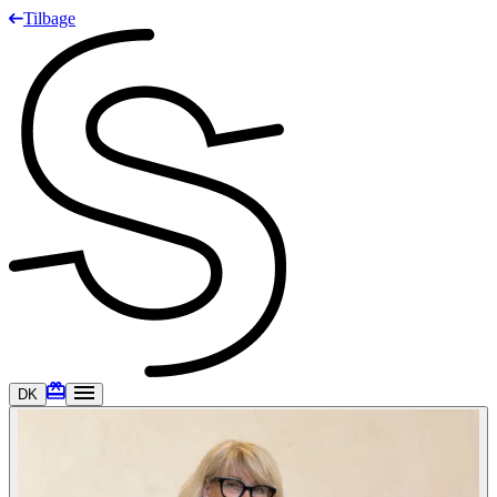
Tilbage
DK