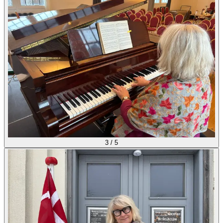
3
/
5