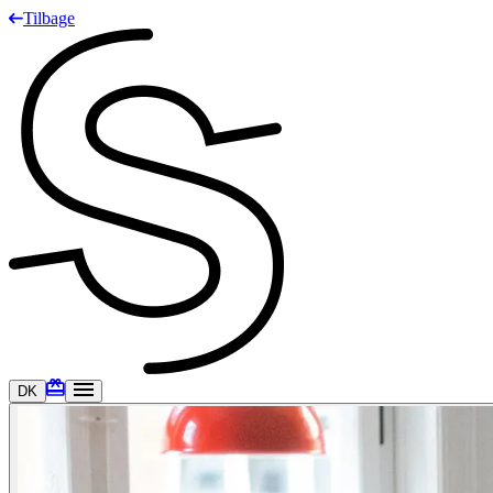
Tilbage
DK