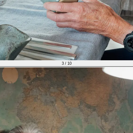
3
/
10