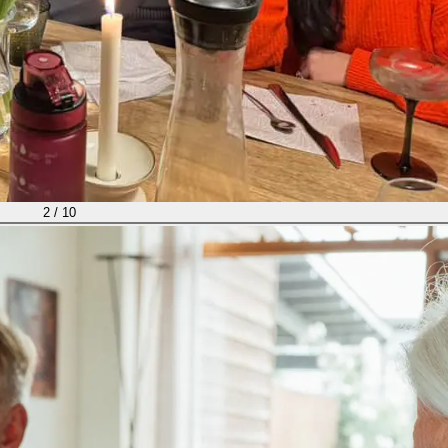
2
/
10