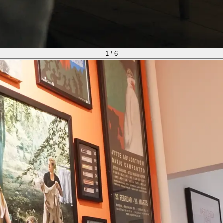
1
/
6