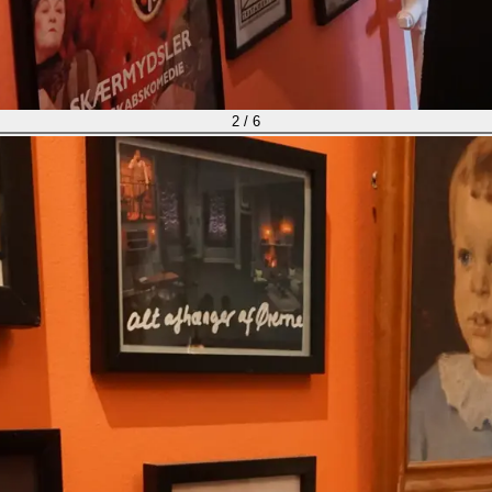
2
/
6