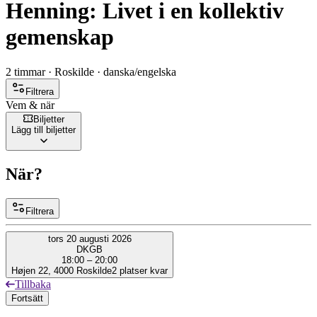
Henning: Livet i en kollektiv
gemenskap
2 timmar · Roskilde · danska/engelska
Filtrera
Vem & när
Biljetter
Lägg till biljetter
När?
Filtrera
tors 20 augusti 2026
DK
GB
18:00 – 20:00
Højen 22, 4000 Roskilde
2 platser kvar
Tillbaka
Fortsätt