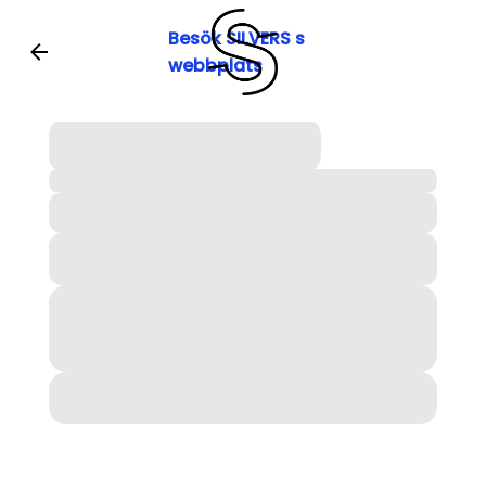
Besök SILVERS s
webbplats