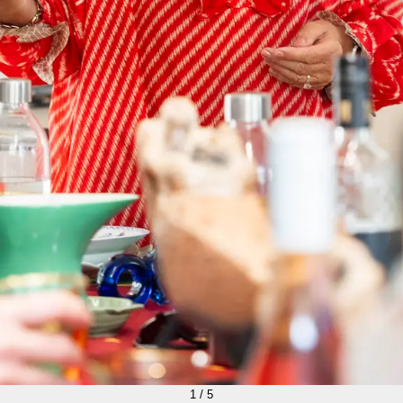
1
/
5