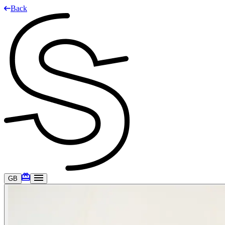
Back
GB