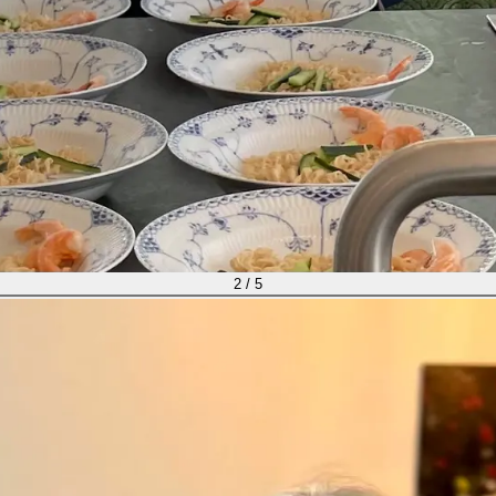
2
/
5