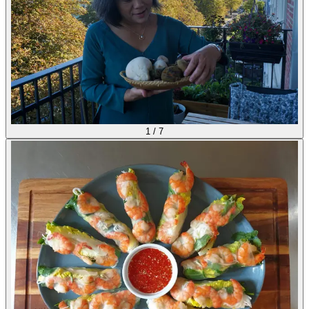
1
/
7