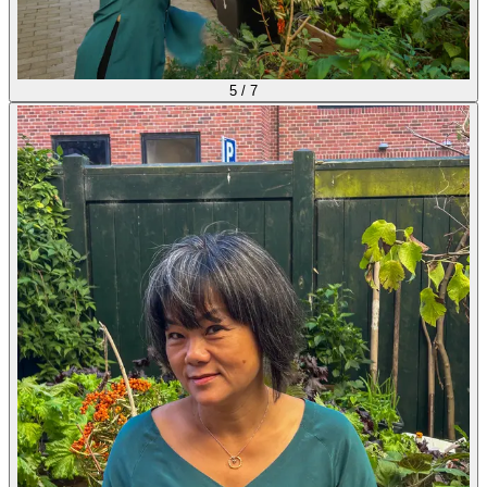
5
/
7