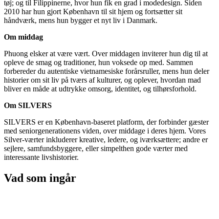
tøj; og til Filippinerne, hvor hun fik en grad i modedesign. Siden
2010 har hun gjort København til sit hjem og fortsætter sit
håndværk, mens hun bygger et nyt liv i Danmark.
Om middag
Phuong elsker at være vært. Over middagen inviterer hun dig til at
opleve de smag og traditioner, hun voksede op med. Sammen
forbereder du autentiske vietnamesiske forårsruller, mens hun deler
historier om sit liv på tværs af kulturer, og oplever, hvordan mad
bliver en måde at udtrykke omsorg, identitet, og tilhørsforhold.
Om SILVERS
SILVERS er en København-baseret platform, der forbinder gæster
med seniorgenerationens viden, over middage i deres hjem. Vores
Silver-værter inkluderer kreative, ledere, og iværksættere; andre er
sejlere, samfundsbyggere, eller simpelthen gode værter med
interessante livshistorier.
Vad som ingår