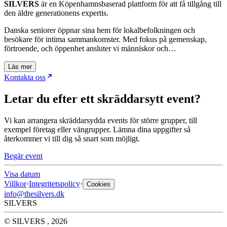
SILVERS
är en Köpenhamnsbaserad plattform för att få tillgång till
den äldre generationens expertis.
Danska seniorer öppnar sina hem för lokalbefolkningen och
besökare för intima sammankomster. Med fokus på gemenskap,
förtroende, och öppenhet ansluter vi människor och…
Läs mer
Kontakta oss
Letar du efter ett skräddarsytt event?
Vi kan arrangera skräddarsydda events för större grupper, till
exempel företag eller vängrupper. Lämna dina uppgifter så
återkommer vi till dig så snart som möjligt.
Begär event
Visa datum
Villkor
·
Integritetspolicy
·
Cookies
info@thesilvers.dk
SILVERS
© SILVERS , 2026