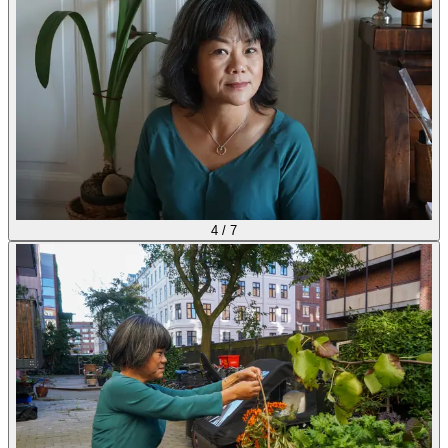
4
/
7