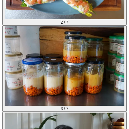
2
/
7
3
/
7