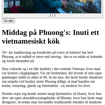
7
/
7
Se alla
Middag på Phuong's: Inuti ett
vietnamesiskt kök
50+ års madlavning og kreativitet på tværs af kulturer har lært
Phuong, at et måltid er mere end næring - det er en måde at forbinde
og forstå hinanden på.
Hun voksede op i en lille landsby i det centrale Vietnam, hvor mad
var kernen i dagligdagen. Fra sin bedstemor, der levede af sine egne
grøntsager indtil en alder af 90, til sin mor, der lærte hende ritualerne
om respekt ved bordet, lærte Phuong tidligt, at mad handler om
kultur, ernæring, glæde og forbindelse - en medicin for livet.
Hendes rejse tog hende senere langt hjemmefra: til Hanoi, hvor hun
drev sin egen skræddersyningsbutik; til Bhutan, hvor hun lærte unge
designere, hvordan man forvandler traditionelle tekstiler til moderne