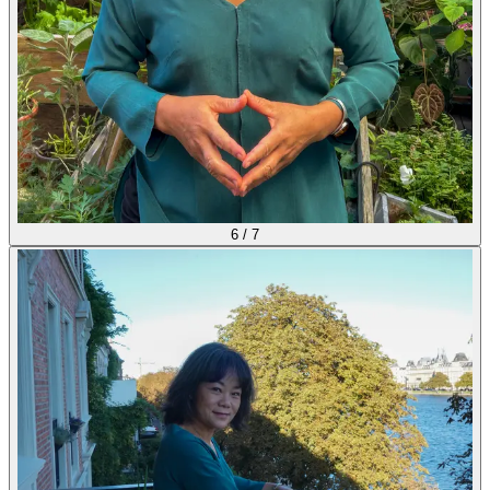
6
/
7