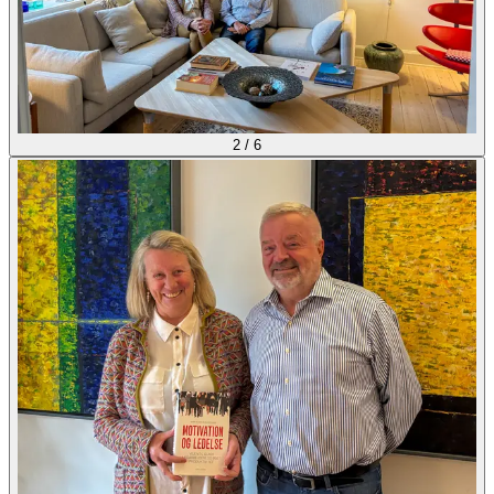
2
/
6