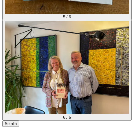
5
/
6
6
/
6
Se alla