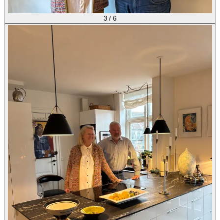
3
/
6