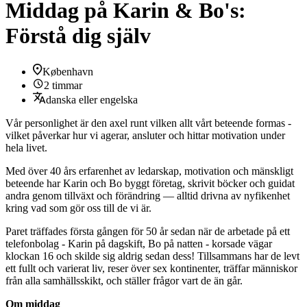
Middag på Karin & Bo's:
Förstå dig själv
København
2 timmar
danska eller engelska
Vår personlighet är den axel runt vilken allt vårt beteende formas -
vilket påverkar hur vi agerar, ansluter och hittar motivation under
hela livet.
Med över 40 års erfarenhet av ledarskap, motivation och mänskligt
beteende har Karin och Bo byggt företag, skrivit böcker och guidat
andra genom tillväxt och förändring — alltid drivna av nyfikenhet
kring vad som gör oss till de vi är.
Paret träffades första gången för 50 år sedan när de arbetade på ett
telefonbolag - Karin på dagskift, Bo på natten - korsade vägar
klockan 16 och skilde sig aldrig sedan dess! Tillsammans har de levt
ett fullt och varierat liv, reser över sex kontinenter, träffar människor
från alla samhällsskikt, och ställer frågor vart de än går.
Om middag