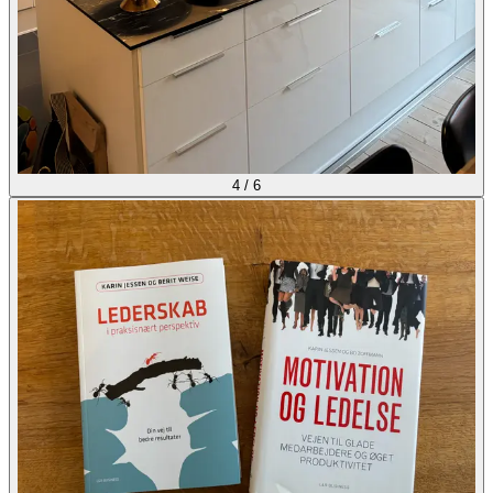
4
/
6