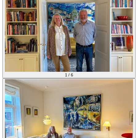
1
/
6