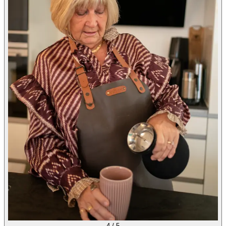
4
/
5