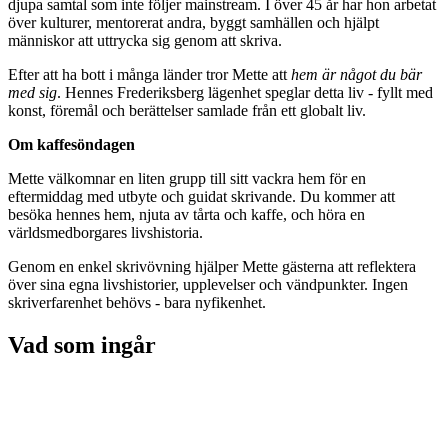
djupa samtal som inte följer mainstream. I över 45 år har hon arbetat
över kulturer, mentorerat andra, byggt samhällen och hjälpt
människor att uttrycka sig genom att skriva.
Efter att ha bott i många länder tror Mette att
hem är något du bär
med sig
. Hennes Frederiksberg lägenhet speglar detta liv - fyllt med
konst, föremål och berättelser samlade från ett globalt liv.
Om kaffesöndagen
Mette välkomnar en liten grupp till sitt vackra hem för en
eftermiddag med utbyte och guidat skrivande. Du kommer att
besöka hennes hem, njuta av tårta och kaffe, och höra en
världsmedborgares livshistoria.
Genom en enkel skrivövning hjälper Mette gästerna att reflektera
över sina egna livshistorier, upplevelser och vändpunkter. Ingen
skriverfarenhet behövs - bara nyfikenhet.
Vad som ingår