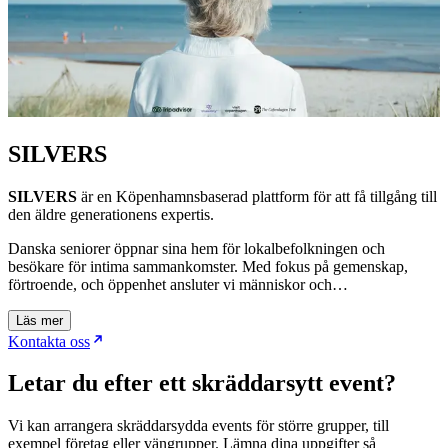
SILVERS
SILVERS
är en Köpenhamnsbaserad plattform för att få tillgång till
den äldre generationens expertis.
Danska seniorer öppnar sina hem för lokalbefolkningen och
besökare för intima sammankomster. Med fokus på gemenskap,
förtroende, och öppenhet ansluter vi människor och…
Läs mer
Kontakta oss
Letar du efter ett skräddarsytt event?
Vi kan arrangera skräddarsydda events för större grupper, till
exempel företag eller vängrupper. Lämna dina uppgifter så