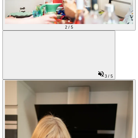
2
/
5
3
/
5