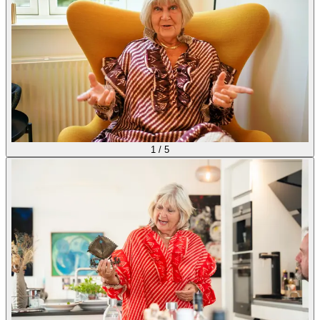
1
/
5