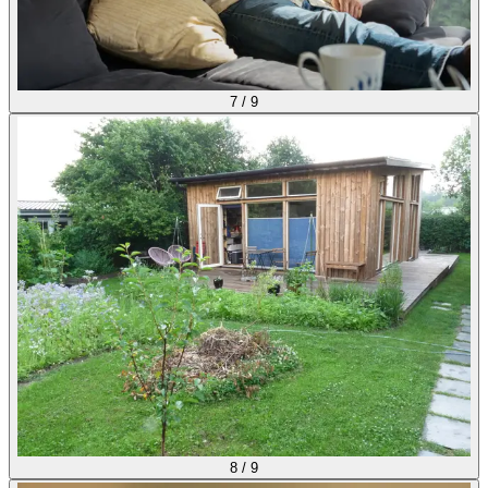
7
/
9
8
/
9