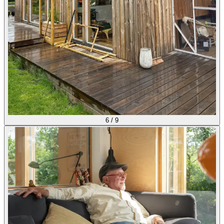
6
/
9