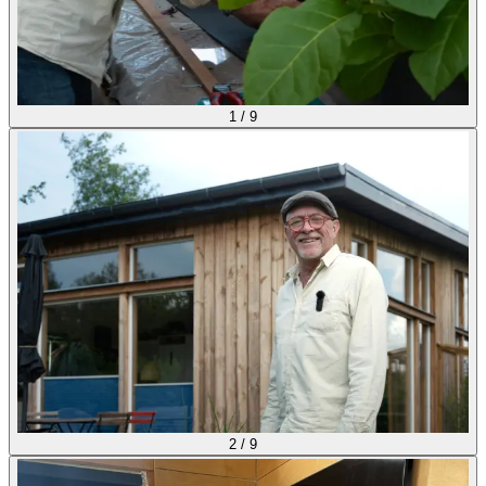
1
/
9
2
/
9