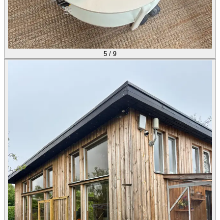
5
/
9