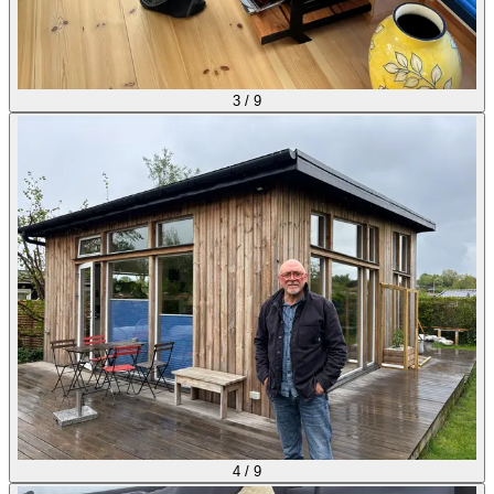
3
/
9
4
/
9