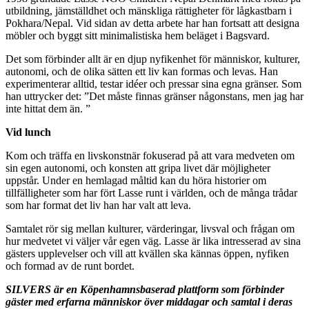
utbildning, jämställdhet och mänskliga rättigheter för lågkastbarn i
Pokhara/Nepal. Vid sidan av detta arbete har han fortsatt att designa
möbler och byggt sitt minimalistiska hem beläget i Bagsvard.
Det som förbinder allt är en djup nyfikenhet för människor, kulturer,
autonomi, och de olika sätten ett liv kan formas och levas. Han
experimenterar alltid, testar idéer och pressar sina egna gränser. Som
han uttrycker det: ”Det måste finnas gränser någonstans, men jag har
inte hittat dem än. ”
Vid lunch
Kom och träffa en livskonstnär fokuserad på att vara medveten om
sin egen autonomi, och konsten att gripa livet där möjligheter
uppstår. Under en hemlagad måltid kan du höra historier om
tillfälligheter som har fört Lasse runt i världen, och de många trådar
som har format det liv han har valt att leva.
Samtalet rör sig mellan kulturer, värderingar, livsval och frågan om
hur medvetet vi väljer vår egen väg. Lasse är lika intresserad av sina
gästers upplevelser och vill att kvällen ska kännas öppen, nyfiken
och formad av de runt bordet.
SILVERS är en Köpenhamnsbaserad plattform som förbinder
gäster med erfarna människor över middagar och samtal i deras