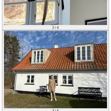
2
/
6
3
/
6