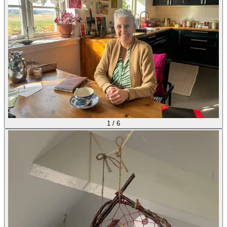
1
/
6