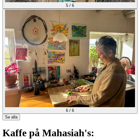
5
/
6
6
/
6
Se alla
Kaffe på Mahasiah's: