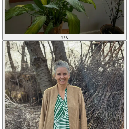
4
/
6