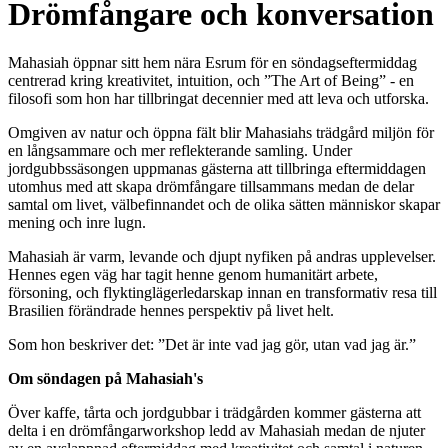
Drömfångare och konversation
Mahasiah öppnar sitt hem nära Esrum för en söndagseftermiddag
centrerad kring kreativitet, intuition, och ”The Art of Being” - en
filosofi som hon har tillbringat decennier med att leva och utforska.
Omgiven av natur och öppna fält blir Mahasiahs trädgård miljön för
en långsammare och mer reflekterande samling. Under
jordgubbssäsongen uppmanas gästerna att tillbringa eftermiddagen
utomhus med att skapa drömfångare tillsammans medan de delar
samtal om livet, välbefinnandet och de olika sätten människor skapar
mening och inre lugn.
Mahasiah är varm, levande och djupt nyfiken på andras upplevelser.
Hennes egen väg har tagit henne genom humanitärt arbete,
försoning, och flyktinglägerledarskap innan en transformativ resa till
Brasilien förändrade hennes perspektiv på livet helt.
Som hon beskriver det: ”Det är inte vad jag gör, utan vad jag är.”
Om söndagen på Mahasiah's
Över kaffe, tårta och jordgubbar i trädgården kommer gästerna att
delta i en drömfångarworkshop ledd av Mahasiah medan de njuter