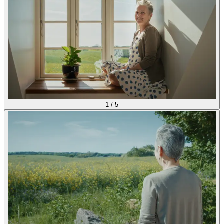
1
/
5