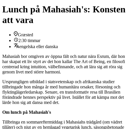
Lunch på Mahasiah's: Konsten
att vara
Græsted
2:30 timmar
engelska eller danska
Mahasiah bor omgiven av öppna fält och natur nära Esrum, där hon
har skapat ett liv styrt av det hon kallar The Art of Being, en filosofi
centrerad kring intuition, välbefinnande, och att lära sig att röra sig
genom livet med större harmoni.
Ursprungligen utbildad i statsvetenskap och afrikanska studier
tillbringade hon många år med humanitära orsaker, försoning och
flyktinglägerledarskap. Senare, en transformativ resa till Brasilien
förändrade hennes perspektiv på livet. Istället för att kämpa mot det
lärde hon sig att dansa med det.
Om lunch på Mahasiah's
Tillbringa en sommareftermiddag i Mahasiahs trädgård (om vädret
tillåter) och njut av en hemlagad vegetarisk lunch, säsongsbetonade