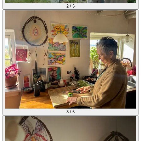
2
/
5
3
/
5