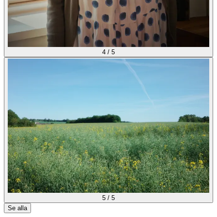
4
/
5
5
/
5
Se alla