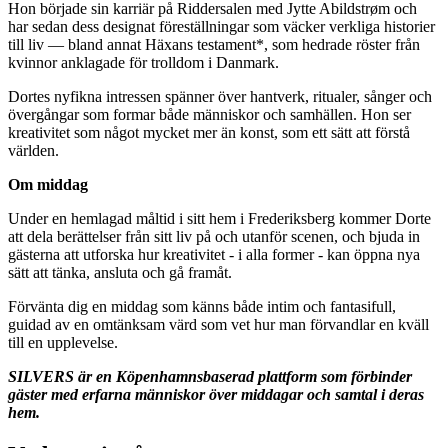
Hon började sin karriär på Riddersalen med Jytte Abildstrøm och
har sedan dess designat föreställningar som väcker verkliga historier
till liv — bland annat Häxans testament*, som hedrade röster från
kvinnor anklagade för trolldom i Danmark.
Dortes nyfikna intressen spänner över hantverk, ritualer, sånger och
övergångar som formar både människor och samhällen. Hon ser
kreativitet som något mycket mer än konst, som ett sätt att förstå
världen.
Om middag
Under en hemlagad måltid i sitt hem i Frederiksberg kommer Dorte
att dela berättelser från sitt liv på och utanför scenen, och bjuda in
gästerna att utforska hur kreativitet - i alla former - kan öppna nya
sätt att tänka, ansluta och gå framåt.
Förvänta dig en middag som känns både intim och fantasifull,
guidad av en omtänksam värd som vet hur man förvandlar en kväll
till en upplevelse.
SILVERS är en Köpenhamnsbaserad plattform som förbinder
gäster med erfarna människor över middagar och samtal i deras
hem.