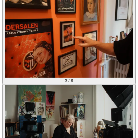
3
/
6