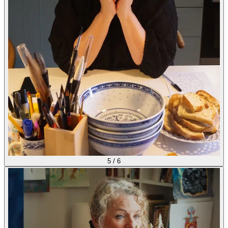
5
/
6