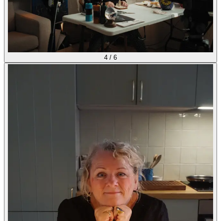
4
/
6