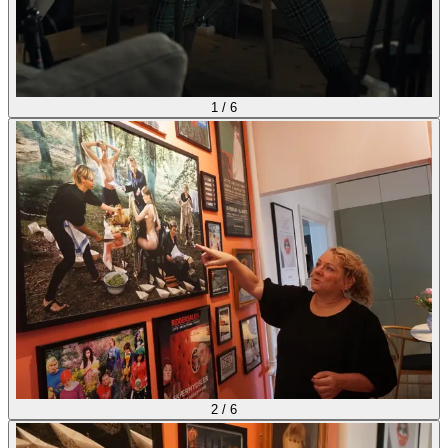
1
/
6
2
/
6