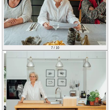
7
/
10