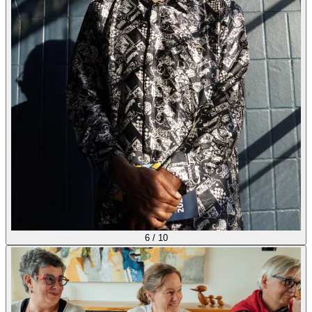
6
/
10