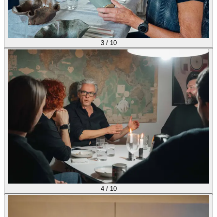
3
/
10
4
/
10