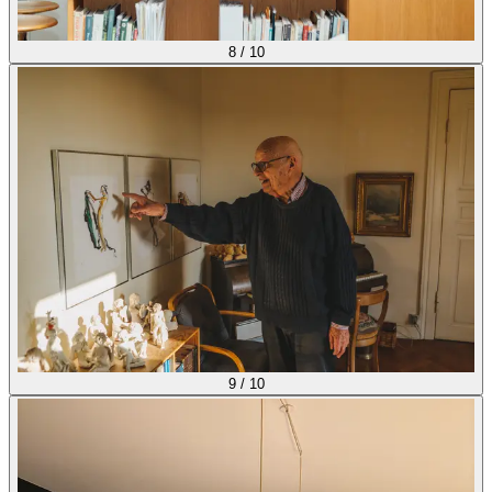
8
/
10
9
/
10