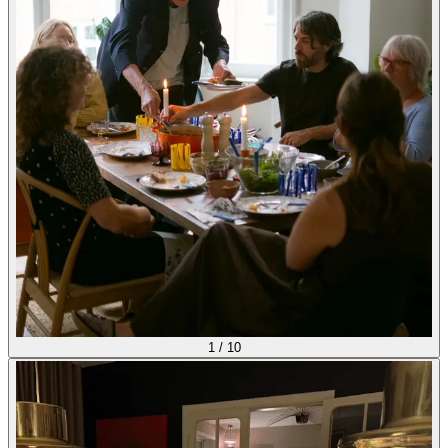
1
/
10