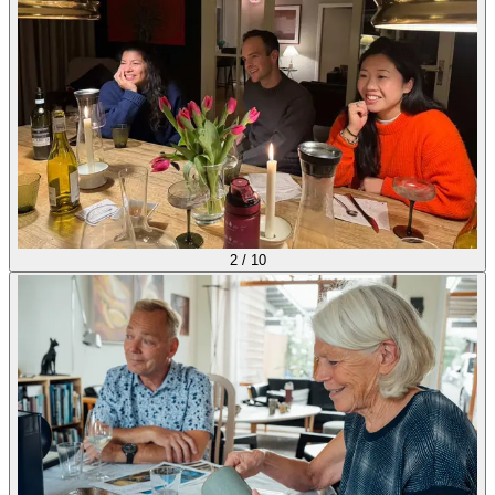
2
/
10