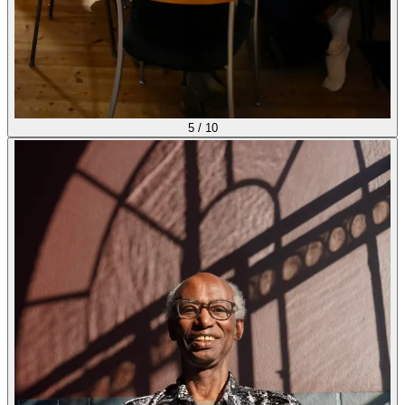
5
/
10